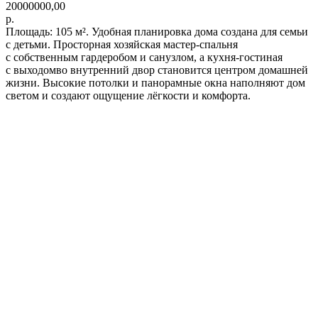
20000000,00
р.
Площадь: 105 м². Удобная планировка дома создана для семьи
с детьми. Просторная хозяйская мастер-спальня
с собственным гардеробом и санузлом, а кухня-гостиная
с выходомво внутренний двор становится центром домашней
жизни. Высокие потолки и панорамные окна наполняют дом
светом и создают ощущение лёгкости и комфорта.